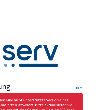
ung
Hilfe
den eine nicht unterstützte Version eines
asierten Browsers. Bitte aktualisieren Sie
rowser auf eine Chromium-Version 138 oder